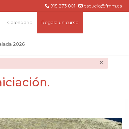
915 273 801
escuela@fmm.es
Calendario
Regala un curso
lada 2026
×
iciación.