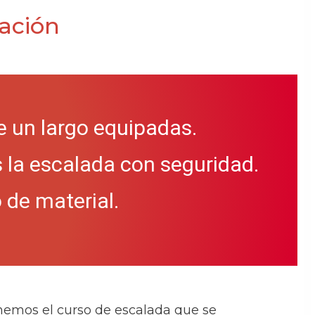
iación
de un largo equipadas.
s la escalada con seguridad.
 de material.
nemos el curso de escalada que se