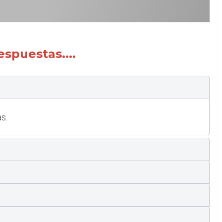
spuestas....
s.