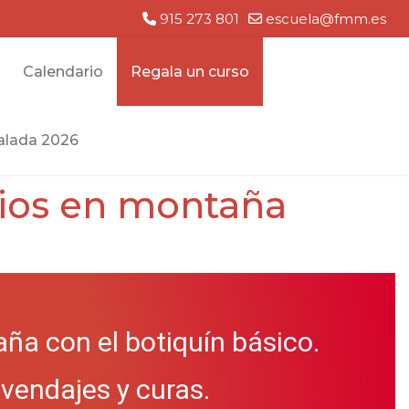
915 273 801
escuela@fmm.es
Calendario
Regala un curso
lada 2026
lios en montaña
a con el botiquín básico.
vendajes y curas.