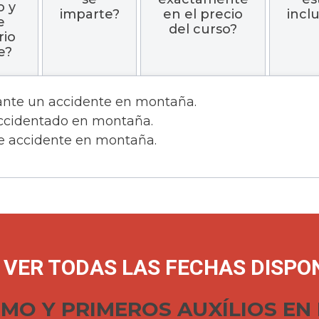
o y
imparte?
en el precio
incl
e
del curso?
rio
e?
 ante un accidente en montaña.
 accidentado en montaña.
de accidente en montaña.
VER TODAS LAS FECHAS DISPON
MO Y PRIMEROS AUXÍLIOS E