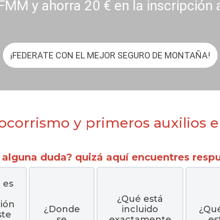
FMM y ahorra 20 € en la inscripción 
¡FEDERATE CON EL MEJOR SEGURO DE MONTAÑA!
ocorrismo y primeros auxilios
 alguna duda? quizá aquí encuentres respue
 es
¿Qué está
ión
¿Donde
incluido
¿Qu
ste
se
exactamente
es