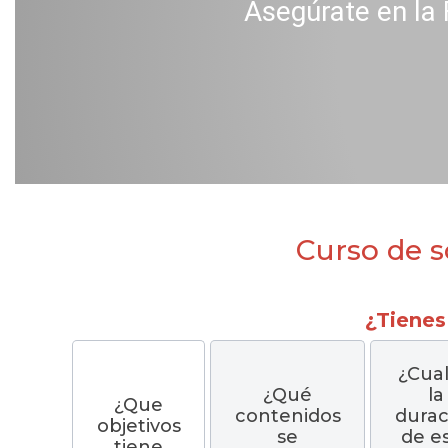
Asegúrate en la 
Curso de s
¿Tienes
¿Cual
¿Qué
la
¿Que
contenidos
durac
objetivos
se
de e
tiene