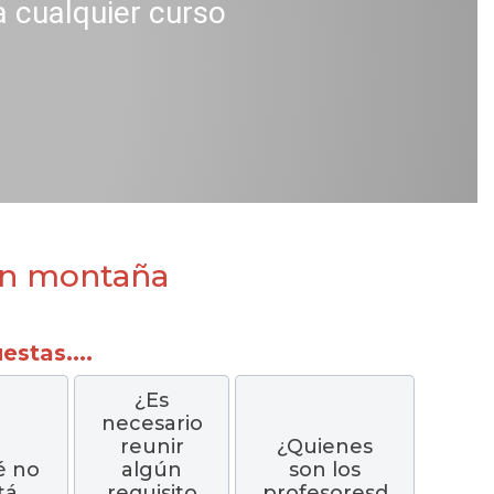
a cualquier curso
 en montaña
stas....
¿Es
necesario
reunir
¿Quienes
é no
algún
son los
tá
requisito
profesoresd