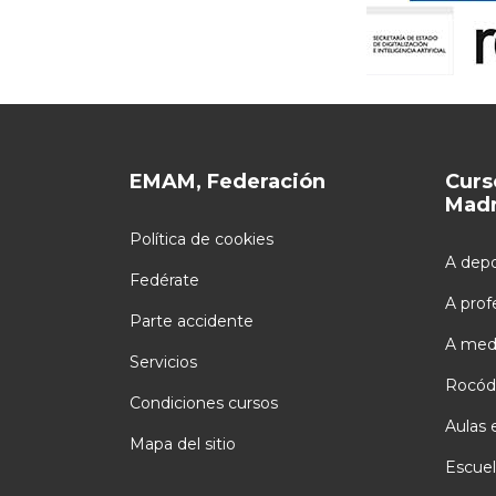
EMAM, Federación
Curs
Madr
Política de cookies
A depo
Fedérate
A prof
Parte accidente
A med
Servicios
Rocód
Condiciones cursos
Aulas 
Mapa del sitio
Escuel