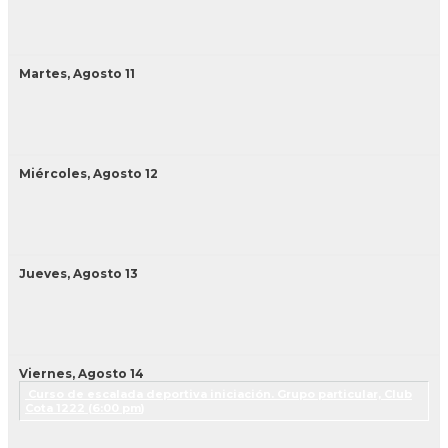
Martes,
Agosto
11
Miércoles,
Agosto
12
Jueves,
Agosto
13
Viernes,
Agosto
14
Curso de escalada deportiva iniciación. Grupo particular, Club
Cota 1222 (
6:00 pm
)