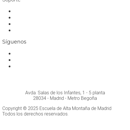
Trabaja con nosotros
Bolsa de trabajo
Seguro RC profesional
Contacto
Síguenos
Facebook
Instagram
Whatsapp
Conócenos personalmente en:
Avda. Salas de los Infantes, 1 - 5 planta
28034 - Madrid - Metro Begoña
Copyright © 2025 Escuela de Alta Montaña de Madrid
Todos los derechos reservados.
Desarrollo Web