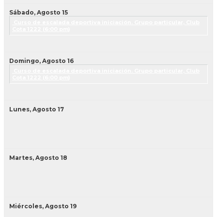
Sábado,
Agosto
15
Curso de escalada deportiva iniciación. Grupo particular, Club
Cota 1222 (
6:00 pm
)
Domingo,
Agosto
16
Curso de escalada deportiva iniciación. Grupo particular, Club
Cota 1222 (
6:00 pm
)
Lunes,
Agosto
17
Martes,
Agosto
18
Miércoles,
Agosto
19