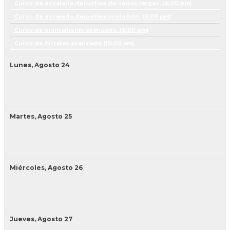
Curso de escalada deportiva de varios largos. (
6:00 pm
)
Curso de escalada deportiva iniciación. (
6:00 pm
)
Curso de montañismo avanzado. (
6:00 pm
)
Curso de ferratas avanzado (
10:00 am
)
Lunes,
Agosto
24
Martes,
Agosto
25
Miércoles,
Agosto
26
Jueves,
Agosto
27