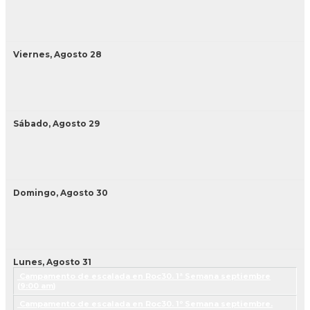
Viernes,
Agosto
28
Sábado,
Agosto
29
Domingo,
Agosto
30
Lunes,
Agosto
31
Campamento de escalada en Roc30. 1ª Semana septiembre
(
9:00 am
)
Campamento de escalada en Roc30. 1º Semana septiembre.