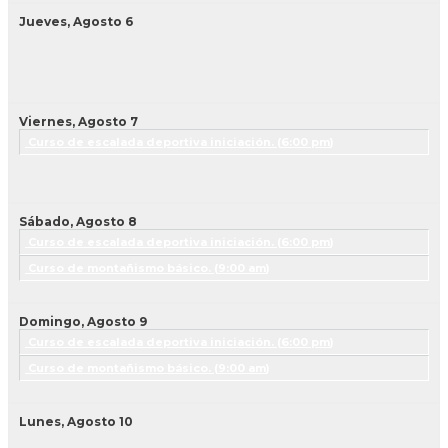
Jueves,
Agosto
6
Viernes,
Agosto
7
Curso de escalada deportiva iniciación. (
6:00 pm
)
Sábado,
Agosto
8
Curso de escalada deportiva iniciación. (
6:00 pm
)
Curso de montañismo básico. (
9:00 am
)
Domingo,
Agosto
9
Curso de escalada deportiva iniciación. (
6:00 pm
)
Curso de montañismo básico. (
9:00 am
)
Lunes,
Agosto
10