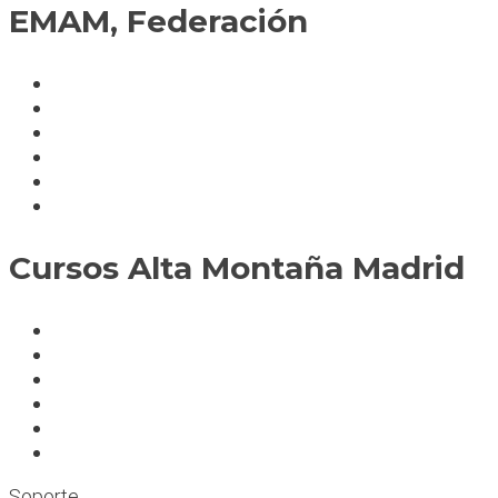
EMAM, Federación
Política de cookies
Fedérate
Parte accidente
Servicios
Condiciones cursos
Mapa del sitio
Cursos Alta Montaña Madrid
A deportistas
A profesionales
A medida
Rocódromos
Aulas en las montañas
Escuelas infantiles escalada
Soporte