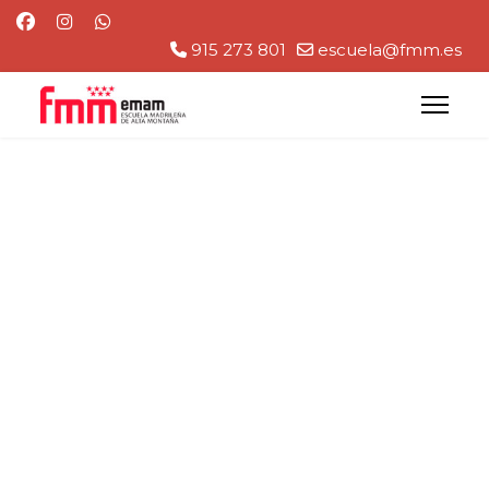
915 273 801
escuela@fmm.es