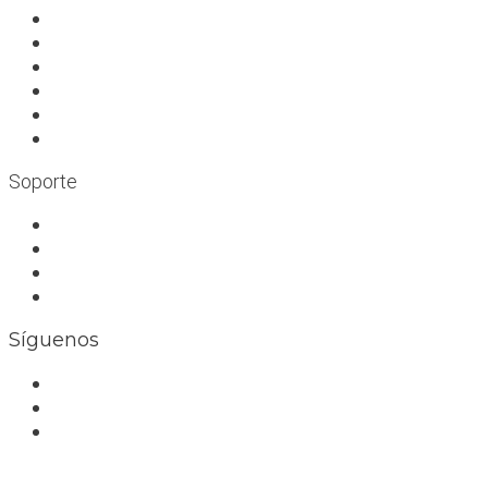
A deportistas
A profesionales
A medida
Rocódromos
Aulas en las montañas
Escuelas infantiles escalada
Soporte
Trabaja con nosotros
Bolsa de trabajo
Seguro RC profesional
Contacto
Síguenos
Facebook
Instagram
Whatsapp
Conócenos personalmente en: