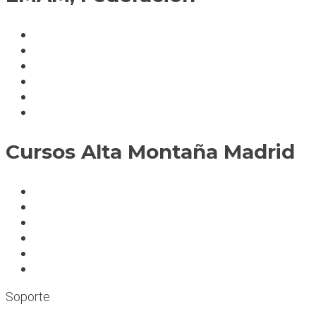
Política de cookies
Fedérate
Parte accidente
Servicios
Condiciones cursos
Mapa del sitio
Cursos Alta Montaña Madrid
A deportistas
A profesionales
A medida
Rocódromos
Aulas en las montañas
Escuelas infantiles escalada
Soporte