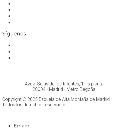
Trabaja con nosotros
Bolsa de trabajo
Seguro RC profesional
Contacto
Síguenos
Facebook
Instagram
Whatsapp
Conócenos personalmente en:
Avda. Salas de los Infantes, 1 - 5 planta
28034 - Madrid - Metro Begoña
Copyright © 2025 Escuela de Alta Montaña de Madrid
Todos los derechos reservados.
Desarrollo Web
Emam