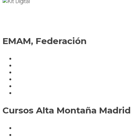
EMAM, Federación
Política de cookies
Fedérate
Parte accidente
Servicios
Condiciones cursos
Mapa del sitio
Cursos Alta Montaña Madrid
A deportistas
A profesionales