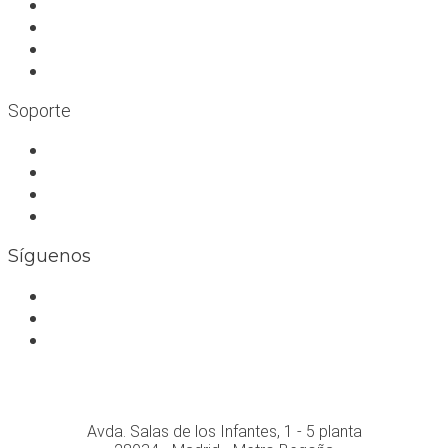
A medida
Rocódromos
Aulas en las montañas
Escuelas infantiles escalada
Soporte
Trabaja con nosotros
Bolsa de trabajo
Seguro RC profesional
Contacto
Síguenos
Facebook
Instagram
Whatsapp
Conócenos personalmente en:
Avda. Salas de los Infantes, 1 - 5 planta