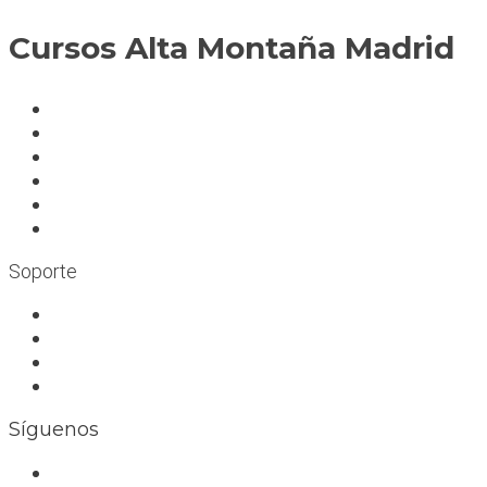
Cursos Alta Montaña Madrid
A deportistas
A profesionales
A medida
Rocódromos
Aulas en las montañas
Escuelas infantiles escalada
Soporte
Trabaja con nosotros
Bolsa de trabajo
Seguro RC profesional
Contacto
Síguenos
Facebook