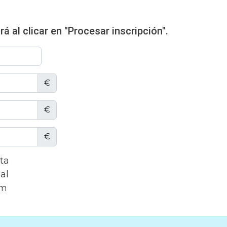
á al clicar en "Procesar inscripción".
€
€
€
ta
al
um