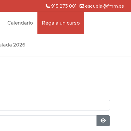
915 273 801
escuela@fmm.es
Calendario
Regala un curso
lada 2026
Mostrar con