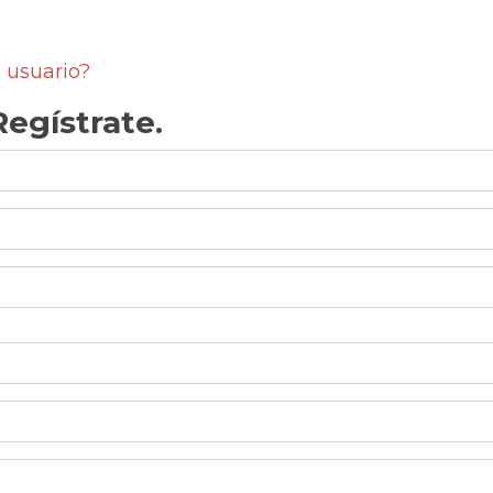
 usuario?
egístrate.