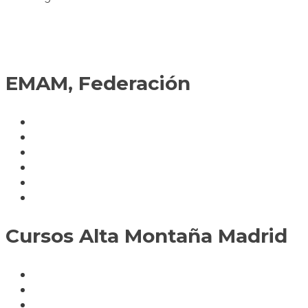
EMAM, Federación
Política de cookies
Fedérate
Parte accidente
Servicios
Condiciones cursos
Mapa del sitio
Cursos Alta Montaña Madrid
A deportistas
A profesionales
A medida