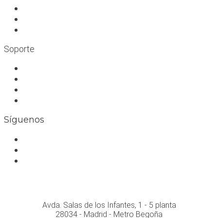
Rocódromos
Aulas en las montañas
Escuelas infantiles escalada
Soporte
Trabaja con nosotros
Bolsa de trabajo
Seguro RC profesional
Contacto
Síguenos
Facebook
Instagram
Whatsapp
Conócenos personalmente en:
Avda. Salas de los Infantes, 1 - 5 planta
28034 - Madrid - Metro Begoña