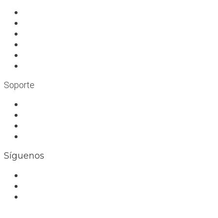
A deportistas
A profesionales
A medida
Rocódromos
Aulas en las montañas
Escuelas infantiles escalada
Soporte
Trabaja con nosotros
Bolsa de trabajo
Seguro RC profesional
Contacto
Síguenos
Facebook
Instagram
Whatsapp