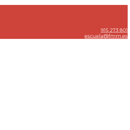
915 273 801
escuela@fmm.es