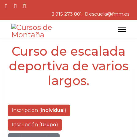
915 273 801
escuela@fmm.es
Curso de escalada
deportiva de varios
largos.
Inscripción (
Individual
)
Inscripción (
Grupo
)