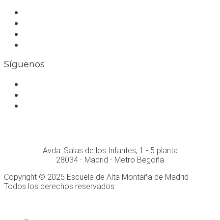
Trabaja con nosotros
Bolsa de trabajo
Seguro RC profesional
Contacto
Síguenos
Facebook
Instagram
Whatsapp
Conócenos personalmente en:
Avda. Salas de los Infantes, 1 - 5 planta
28034 - Madrid - Metro Begoña
Copyright © 2025 Escuela de Alta Montaña de Madrid
Todos los derechos reservados.
Desarrollo Web