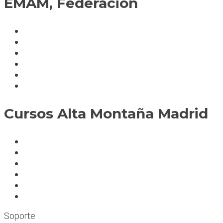
EMAM, Federación
Política de cookies
Fedérate
Parte accidente
Servicios
Condiciones cursos
Mapa del sitio
Cursos Alta Montaña Madrid
A deportistas
A profesionales
A medida
Rocódromos
Aulas en las montañas
Escuelas infantiles escalada
Soporte