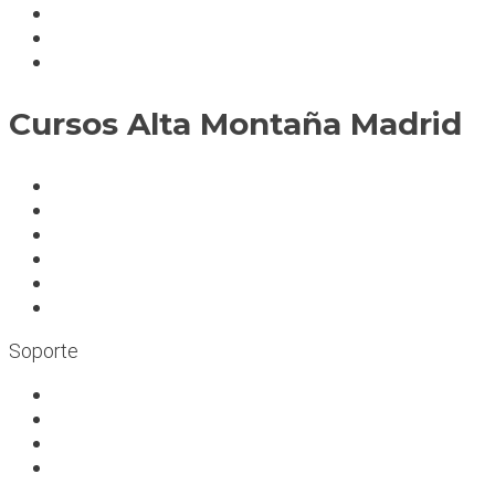
Servicios
Condiciones cursos
Mapa del sitio
Cursos Alta Montaña Madrid
A deportistas
A profesionales
A medida
Rocódromos
Aulas en las montañas
Escuelas infantiles escalada
Soporte
Trabaja con nosotros
Bolsa de trabajo
Seguro RC profesional
Contacto