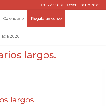
915 273 801
escuela@fmm.es
Calendario
Regala un curso
lada 2026
rios largos.
os largos