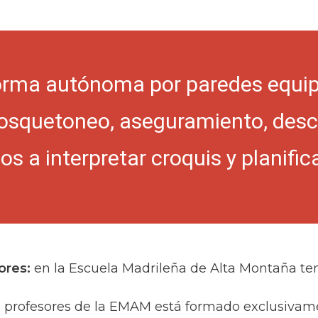
orma autónoma por paredes equipa
osquetoneo, aseguramiento, descu
 a interpretar croquis y planificar
ores:
en la Escuela Madrileña de Alta Montaña te
de profesores de la EMAM está formado exclusivame