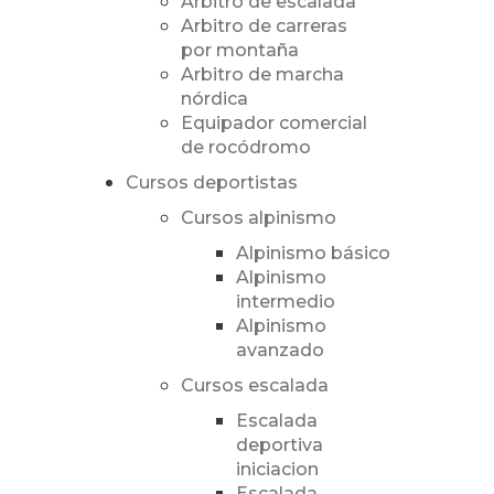
Árbitro de escalada
Arbitro de carreras
por montaña
Arbitro de marcha
nórdica
Equipador comercial
de rocódromo
Cursos deportistas
Cursos alpinismo
Alpinismo básico
Alpinismo
intermedio
Alpinismo
avanzado
Cursos escalada
Escalada
deportiva
iniciacion
Escalada