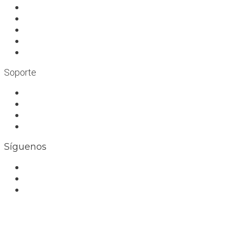
A profesionales
A medida
Rocódromos
Aulas en las montañas
Escuelas infantiles escalada
Soporte
Trabaja con nosotros
Bolsa de trabajo
Seguro RC profesional
Contacto
Síguenos
Facebook
Instagram
Whatsapp