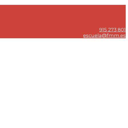
915 273 801
escuela@fmm.es