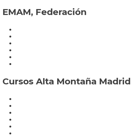
EMAM, Federación
Política de cookies
Fedérate
Parte accidente
Servicios
Condiciones cursos
Mapa del sitio
Cursos Alta Montaña Madrid
A deportistas
A profesionales
A medida
Rocódromos
Aulas en las montañas
Escuelas infantiles escalada