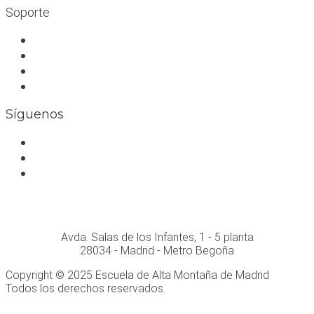
Soporte
Trabaja con nosotros
Bolsa de trabajo
Seguro RC profesional
Contacto
Síguenos
Facebook
Instagram
Whatsapp
Conócenos personalmente en:
Avda. Salas de los Infantes, 1 - 5 planta
28034 - Madrid - Metro Begoña
Copyright © 2025 Escuela de Alta Montaña de Madrid
Todos los derechos reservados.
Desarrollo Web