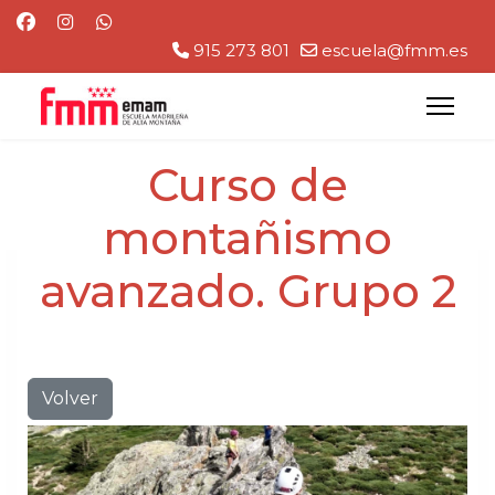
915 273 801
escuela@fmm.es
Curso de
montañismo
avanzado. Grupo 2
Volver