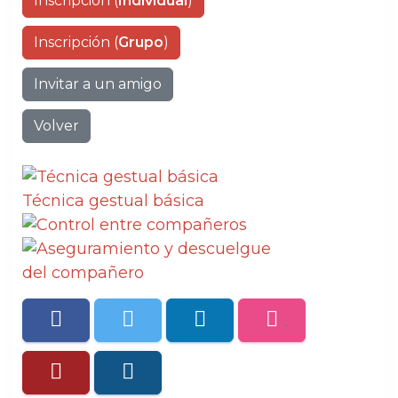
Inscripción (
Individual
)
Inscripción (
Grupo
)
Invitar a un amigo
Volver