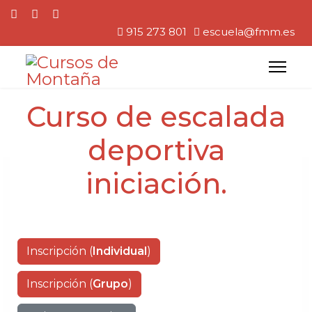
915 273 801
escuela@fmm.es
Curso de escalada
deportiva
iniciación.
Inscripción (
Individual
)
Inscripción (
Grupo
)