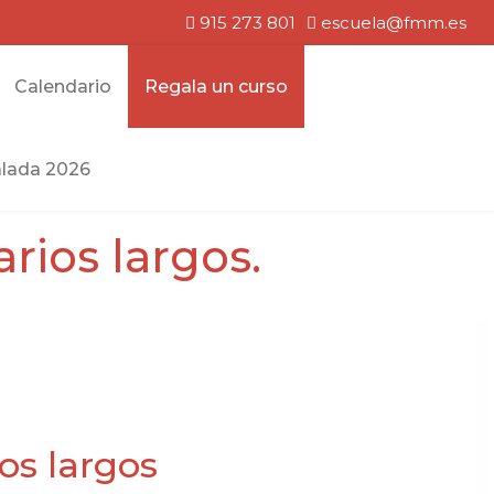
915 273 801
escuela@fmm.es
Calendario
Regala un curso
lada 2026
rios largos.
os largos