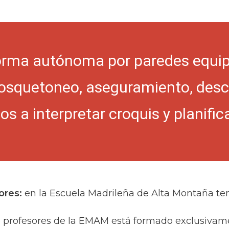
orma autónoma por paredes equipa
osquetoneo, aseguramiento, descu
 a interpretar croquis y planificar
ores:
en la Escuela Madrileña de Alta Montaña te
de profesores de la EMAM está formado exclusivame