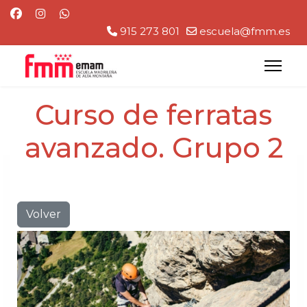
915 273 801
escuela@fmm.es
Curso de ferratas
avanzado. Grupo 2
Volver