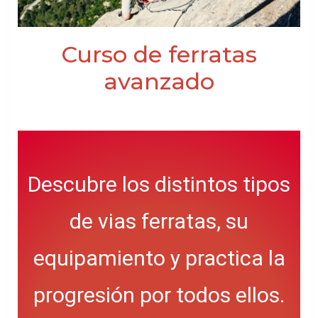
Curso de ferratas
avanzado
Descubre los distintos tipos
de vias ferratas, su
equipamiento y practica la
progresión por todos ellos.