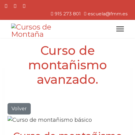
915 273 801
escuela@fmm.es
Curso de
montañismo
avanzado.
Volver