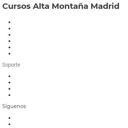
Cursos Alta Montaña Madrid
A deportistas
A profesionales
A medida
Rocódromos
Aulas en las montañas
Escuelas infantiles escalada
Soporte
Trabaja con nosotros
Bolsa de trabajo
Seguro RC profesional
Contacto
Síguenos
Facebook
Instagram