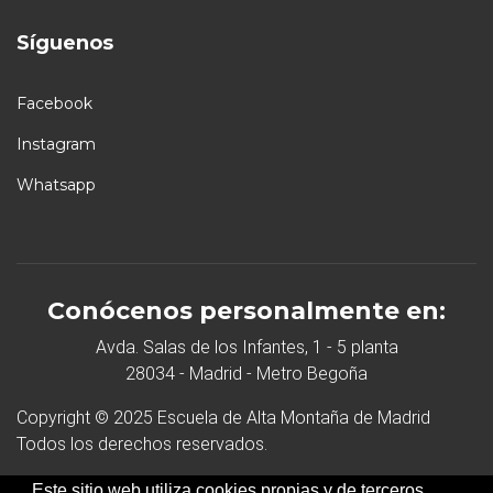
Síguenos
Facebook
Instagram
Whatsapp
Conócenos personalmente en:
Avda. Salas de los Infantes, 1 - 5 planta
28034 - Madrid - Metro Begoña
Copyright © 2025 Escuela de Alta Montaña de Madrid
Todos los derechos reservados.
Desarrollo Web
Este sitio web utiliza cookies propias y de terceros