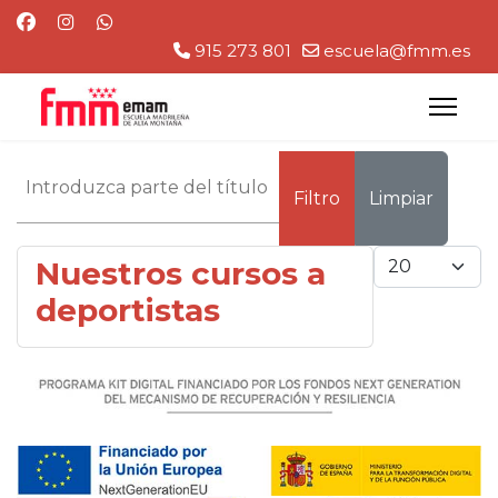
915 273 801
escuela@fmm.es
Introduzca parte del título
Filtro
Limpiar
Cantidad
Nuestros cursos a
deportistas