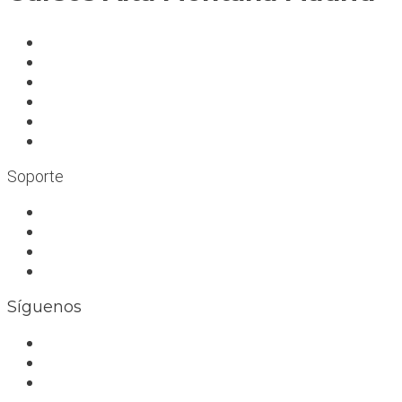
A deportistas
A profesionales
A medida
Rocódromos
Aulas en las montañas
Escuelas infantiles escalada
Soporte
Trabaja con nosotros
Bolsa de trabajo
Seguro RC profesional
Contacto
Síguenos
Facebook
Instagram
Whatsapp