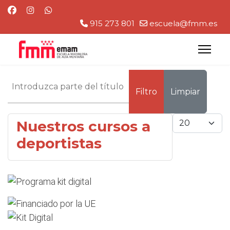
915 273 801
escuela@fmm.es
Introduzca parte del título
Filtro
Limpiar
Cantidad
Nuestros cursos a
deportistas