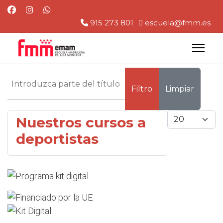
915 273 801
escuela@fmm.es
Introduzca parte del título
Filtro
Limpiar
Cantidad
Nuestros cursos a
deportistas