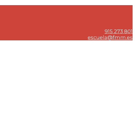
915 273 801
escuela@fmm.es