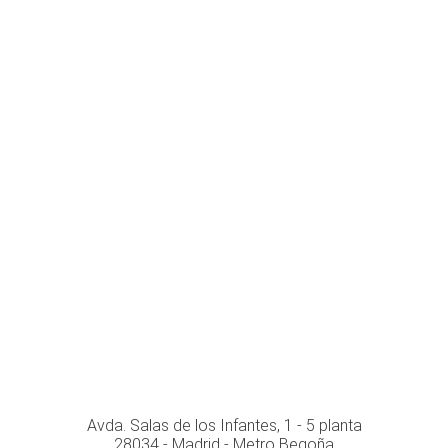
Conócenos personalmente en:
Avda. Salas de los Infantes, 1 - 5 planta
28034 - Madrid - Metro Begoña