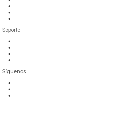
Rocódromos
Aulas en las montañas
Escuelas infantiles escalada
Soporte
Trabaja con nosotros
Bolsa de trabajo
Seguro RC profesional
Contacto
Síguenos
Facebook
Instagram
Whatsapp