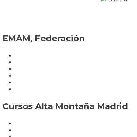
EMAM, Federación
Política de cookies
Fedérate
Parte accidente
Servicios
Condiciones cursos
Mapa del sitio
Cursos Alta Montaña Madrid
A deportistas
A profesionales
A medida