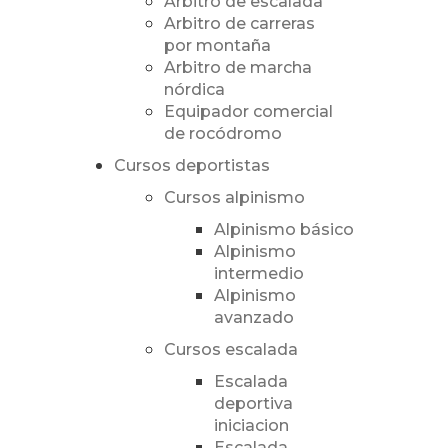
Árbitro de escalada
Arbitro de carreras
por montaña
Arbitro de marcha
nórdica
Equipador comercial
de rocódromo
Cursos deportistas
Cursos alpinismo
Alpinismo básico
Alpinismo
intermedio
Alpinismo
avanzado
Cursos escalada
Escalada
deportiva
iniciacion
Escalada