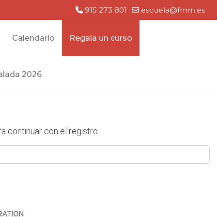
915 273 801
escuela@fmm.es
Calendario
Regala un curso
lada 2026
a continuar con el registro.