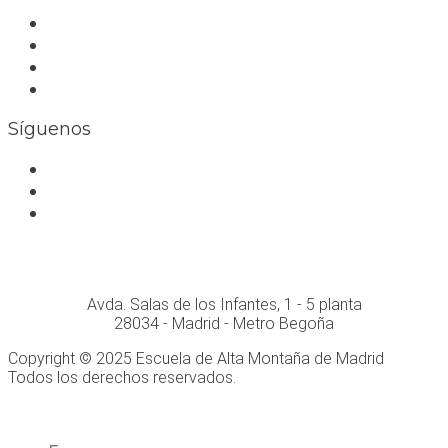
Trabaja con nosotros
Bolsa de trabajo
Seguro RC profesional
Contacto
Síguenos
Facebook
Instagram
Whatsapp
Conócenos personalmente en:
Avda. Salas de los Infantes, 1 - 5 planta
28034 - Madrid - Metro Begoña
Copyright © 2025 Escuela de Alta Montaña de Madrid
Todos los derechos reservados.
Desarrollo Web