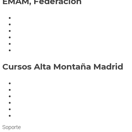
EMAM, Federación
Política de cookies
Fedérate
Parte accidente
Servicios
Condiciones cursos
Mapa del sitio
Cursos Alta Montaña Madrid
A deportistas
A profesionales
A medida
Rocódromos
Aulas en las montañas
Escuelas infantiles escalada
Soporte